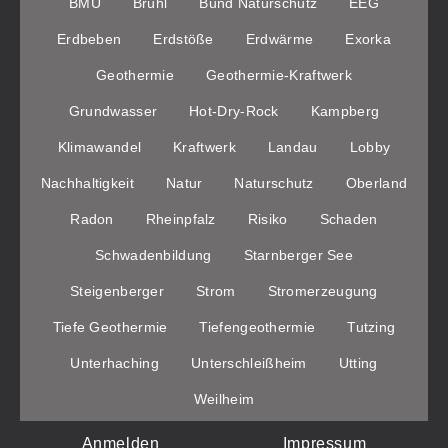
BMU
Brühl
Bund Naturschutz
EEG
Erdbeben
Erdstöße
Erdwärme
Exorka
Geothermie
Geothermie-Kraftwerk
Grundwasser
Hot-Dry-Rock
Kampberg
Klimawandel
Kraftwerk
Landau
Lobby
Nachhaltigkeit
Natur
Naturschutz
Oberland
Radon
Rheinpfalz
Risiko
Schaden
Schwadenbildung
Starnberger See
Steigenberger
Strom
Stromerzeugung
Tiefe Geothermie
Tiefengeothermie
Tutzing
Unterhaching
Unterschleißheim
Utting
Weilheim
Anmelden
Impressum