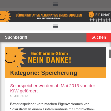
NACHTEILE DER TIEFEN GEOTHERMIE – STAND 2025
Suchen
Kategorie: Speicherung
Solarspeicher werden ab Mai 2013 von der
KfW gefördert
5. Juli 2013
Batteriespeicher vereinfachen Eigenverbrauch von
Solarstrom In einem Einfamilienhaus mit Photovoltaik-