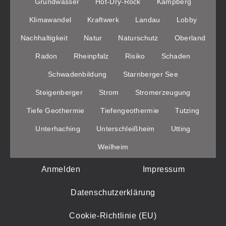
Grundwasser
Hot-Dry-Rock
Kampberg
Klimawandel
Kraftwerk
Landau
Lobby
Nachhaltigkeit
Natur
Naturschutz
Oberland
Radon
Rheinpfalz
Risiko
Schaden
Schwadenbildung
Starnberger See
Steigenberger
Strom
Stromerzeugung
Tiefe Geothermie
Tiefengeothermie
Tutzing
Unterhaching
Unterschleißheim
Utting
Weilheim
Anmelden
Impressum
Datenschutzerklärung
Cookie-Richtlinie (EU)