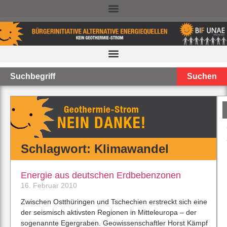
NACHTEILE DER TIEFEN GEOTHERMIE – STAND 2025
Suchen
Schlagwort: Klimawandel
Energie aus deutschen Erdbebenzonen
16. Februar 2010
Zwischen Ostthüringen und Tschechien erstreckt sich eine
der seismisch aktivsten Regionen in Mitteleuropa – der
sogenannte Egergraben. Geowissenschaftler Horst Kämpf