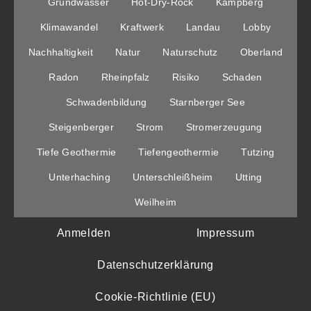
Grundwasser
Hot-Dry-Rock
Kampberg
Klimawandel
Kraftwerk
Landau
Lobby
Nachhaltigkeit
Natur
Naturschutz
Oberland
Radon
Rheinpfalz
Risiko
Schaden
Schwadenbildung
Starnberger See
Steigenberger
Strom
Stromerzeugung
Tiefe Geothermie
Tiefengeothermie
Tutzing
Unterhaching
Unterschleißheim
Utting
Weilheim
Anmelden
Impressum
Datenschutzerklärung
Cookie-Richtlinie (EU)