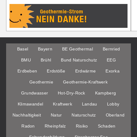
Basel
Bayern
BE Geothermal
Bernried
BMU
Brühl
Bund Naturschutz
EEG
Erdbeben
Erdstöße
Erdwärme
Exorka
Geothermie
Geothermie-Kraftwerk
Grundwasser
Hot-Dry-Rock
Kampberg
Klimawandel
Kraftwerk
Landau
Lobby
Nachhaltigkeit
Natur
Naturschutz
Oberland
Radon
Rheinpfalz
Risiko
Schaden
Schwadenbildung
Starnberger See