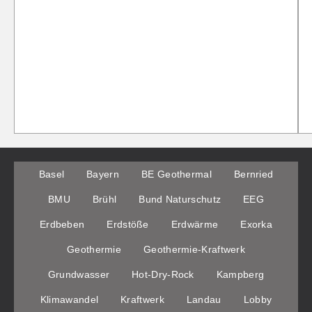
Basel
Bayern
BE Geothermal
Bernried
BMU
Brühl
Bund Naturschutz
EEG
Erdbeben
Erdstöße
Erdwärme
Exorka
Geothermie
Geothermie-Kraftwerk
Grundwasser
Hot-Dry-Rock
Kampberg
Klimawandel
Kraftwerk
Landau
Lobby