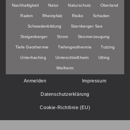
Nachhaltigkeit
Natur
Naturschutz
Oberland
Radon
Rheinpfalz
Risiko
Schaden
Schwadenbildung
Starnberger See
Steigenberger
Strom
Stromerzeugung
Tiefe Geothermie
Tiefengeothermie
Tutzing
Unterhaching
Unterschleißheim
Utting
Weilheim
Anmelden
Impressum
Datenschutzerklärung
Cookie-Richtlinie (EU)