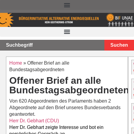
NACHTEILE DER TIEFEN GEOTHERMIE – STAND 2025
Suchen
Home
»
Offener Brief an alle
Bundestagsabgeordneten
Offener Brief an alle
Bundestagsabgeordneten
Von 620 Abgeordneten des Parlaments haben 2
Abgeordnete auf den Brief unseres Bundesverbands
geantwortet.
Herr Dr. Gebhart (CDU)
Herr Dr. Gebhart zeigte Interesse und bot ein
persönliches Gespräch an.