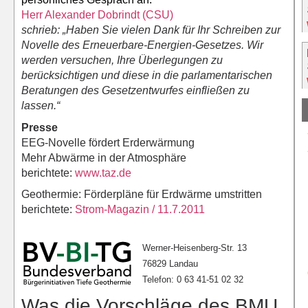
Herr Alexander Dobrindt (CSU)
schrieb: „Haben Sie vielen Dank für Ihr Schreiben zur
Novelle des Erneuerbare-Energien-Gesetzes.
Wir
werden versuchen, Ihre Überlegungen zu
berücksichtigen und diese in die parlamentarischen
Beratungen des Gesetzentwurfes einfließen zu
lassen.“
Presse
EEG-Novelle fördert Erderwärmung
Mehr Abwärme in der Atmosphäre
berichtete:
www.taz.de
Geothermie: Förderpläne für Erdwärme umstritten
berichtete:
Strom-Magazin / 11.7.2011
Werner-Heisenberg-Str. 13
76829 Landau
Telefon: 0 63 41-51
02 32
Was die Vorschläge des BMU