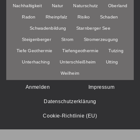
Nachhaltigkeit
Natur
Naturschutz
Oberland
Radon
Rheinpfalz
Risiko
Schaden
Schwadenbildung
Starnberger See
Steigenberger
Strom
Stromerzeugung
Tiefe Geothermie
Tiefengeothermie
Tutzing
Unterhaching
Unterschleißheim
Utting
Weilheim
Anmelden
Impressum
Datenschutzerklärung
Cookie-Richtlinie (EU)