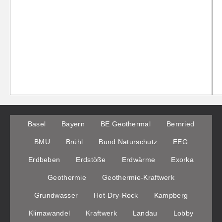
Basel
Bayern
BE Geothermal
Bernried
BMU
Brühl
Bund Naturschutz
EEG
Erdbeben
Erdstöße
Erdwärme
Exorka
Geothermie
Geothermie-Kraftwerk
Grundwasser
Hot-Dry-Rock
Kampberg
Klimawandel
Kraftwerk
Landau
Lobby