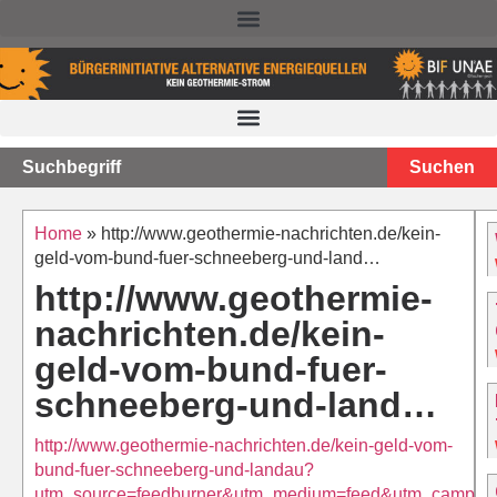
NACHTEILE DER TIEFEN GEOTHERMIE – STAND 2025
Suchen
Home
»
http://www.geothermie-nachrichten.de/kein-
geld-vom-bund-fuer-schneeberg-und-land…
http://www.geothermie-
nachrichten.de/kein-
geld-vom-bund-fuer-
schneeberg-und-land…
http://www.geothermie-nachrichten.de/kein-geld-vom-
bund-fuer-schneeberg-und-landau?
utm_source=feedburner&utm_medium=feed&utm_campai