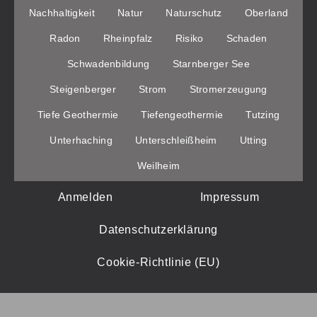
Nachhaltigkeit
Natur
Naturschutz
Oberland
Radon
Rheinpfalz
Risiko
Schaden
Schwadenbildung
Starnberger See
Steigenberger
Strom
Stromerzeugung
Tiefe Geothermie
Tiefengeothermie
Tutzing
Unterhaching
Unterschleißheim
Utting
Weilheim
Anmelden
Impressum
Datenschutzerklärung
Cookie-Richtlinie (EU)