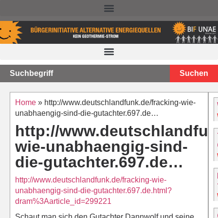
NACHTEILE DER TIEFEN GEOTHERMIE – STAND 2025
Suchen
Home
»
http://www.deutschlandfunk.de/fracking-wie-
unabhaengig-sind-die-gutachter.697.de…
http://www.deutschlandfun
wie-unabhaengig-sind-
die-gutachter.697.de…
http://www.deutschlandfunk.de/fracking-wie-
unabhaengig-sind-die-gutachter.697.de.html?
dram%3Aarticle_id=299221
Schaut man sich den Gutachter Dannwolf und seine