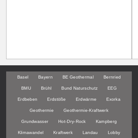
Basel
Bayern
BE Geothermal
Bernried
BMU
Brühl
Bund Naturschutz
EEG
Erdbeben
Erdstöße
Erdwärme
Exorka
Geothermie
Geothermie-Kraftwerk
Grundwasser
Hot-Dry-Rock
Kampberg
Klimawandel
Kraftwerk
Landau
Lobby