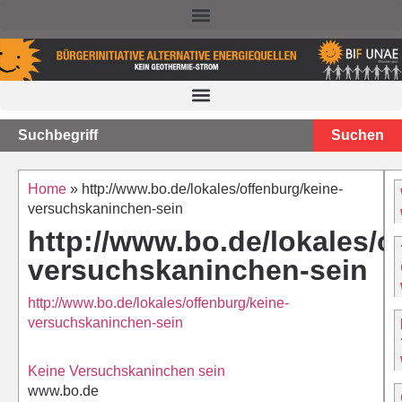
NACHTEILE DER TIEFEN GEOTHERMIE – STAND 2025
Suchen
Home
»
http://www.bo.de/lokales/offenburg/keine-
versuchskaninchen-sein
http://www.bo.de/lokales/o
versuchskaninchen-sein
http://www.bo.de/lokales/offenburg/keine-
versuchskaninchen-sein
Keine Versuchskaninchen sein
www.bo.de