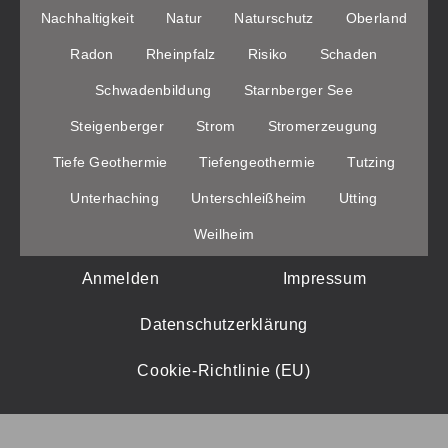
Nachhaltigkeit
Natur
Naturschutz
Oberland
Radon
Rheinpfalz
Risiko
Schaden
Schwadenbildung
Starnberger See
Steigenberger
Strom
Stromerzeugung
Tiefe Geothermie
Tiefengeothermie
Tutzing
Unterhaching
Unterschleißheim
Utting
Weilheim
Anmelden
Impressum
Datenschutzerklärung
Cookie-Richtlinie (EU)