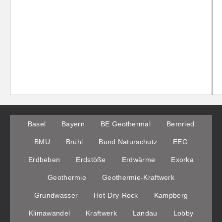
Basel
Bayern
BE Geothermal
Bernried
BMU
Brühl
Bund Naturschutz
EEG
Erdbeben
Erdstöße
Erdwärme
Exorka
Geothermie
Geothermie-Kraftwerk
Grundwasser
Hot-Dry-Rock
Kampberg
Klimawandel
Kraftwerk
Landau
Lobby