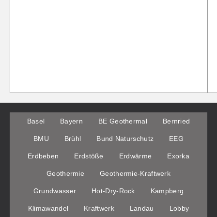
Basel
Bayern
BE Geothermal
Bernried
BMU
Brühl
Bund Naturschutz
EEG
Erdbeben
Erdstöße
Erdwärme
Exorka
Geothermie
Geothermie-Kraftwerk
Grundwasser
Hot-Dry-Rock
Kampberg
Klimawandel
Kraftwerk
Landau
Lobby