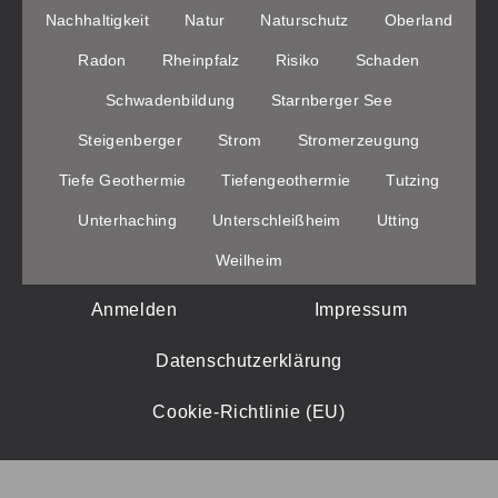
Nachhaltigkeit
Natur
Naturschutz
Oberland
Radon
Rheinpfalz
Risiko
Schaden
Schwadenbildung
Starnberger See
Steigenberger
Strom
Stromerzeugung
Tiefe Geothermie
Tiefengeothermie
Tutzing
Unterhaching
Unterschleißheim
Utting
Weilheim
Anmelden
Impressum
Datenschutzerklärung
Cookie-Richtlinie (EU)