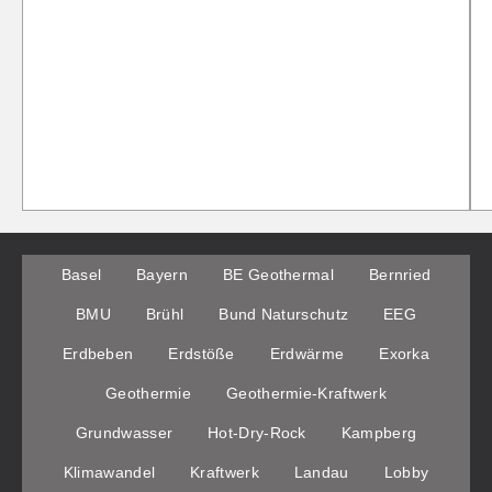
Basel
Bayern
BE Geothermal
Bernried
BMU
Brühl
Bund Naturschutz
EEG
Erdbeben
Erdstöße
Erdwärme
Exorka
Geothermie
Geothermie-Kraftwerk
Grundwasser
Hot-Dry-Rock
Kampberg
Klimawandel
Kraftwerk
Landau
Lobby