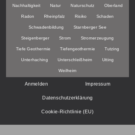
Nachhaltigkeit
Natur
Naturschutz
Oberland
Radon
Rheinpfalz
Risiko
Schaden
Schwadenbildung
Starnberger See
Steigenberger
Strom
Stromerzeugung
Tiefe Geothermie
Tiefengeothermie
Tutzing
Unterhaching
Unterschleißheim
Utting
Weilheim
Anmelden
Impressum
Datenschutzerklärung
Cookie-Richtlinie (EU)