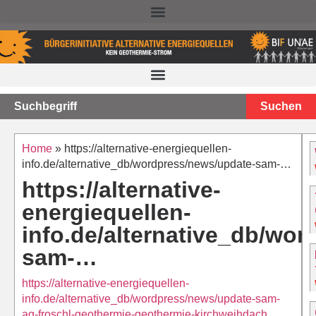
NACHTEILE DER TIEFEN GEOTHERMIE – STAND 2025
Suchen
Home
»
https://alternative-energiequellen-
info.de/alternative_db/wordpress/news/update-sam-…
https://alternative-
energiequellen-
info.de/alternative_db/wo
sam-…
https://alternative-energiequellen-
info.de/alternative_db/wordpress/news/update-sam-
ag-froschl-geothermie-geothermie-kirchweihdach