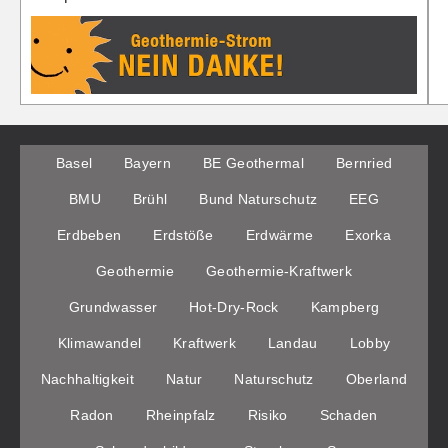
Basel
Bayern
BE Geothermal
Bernried
BMU
Brühl
Bund Naturschutz
EEG
Erdbeben
Erdstöße
Erdwärme
Exorka
Geothermie
Geothermie-Kraftwerk
Grundwasser
Hot-Dry-Rock
Kampberg
Klimawandel
Kraftwerk
Landau
Lobby
Nachhaltigkeit
Natur
Naturschutz
Oberland
Radon
Rheinpfalz
Risiko
Schaden