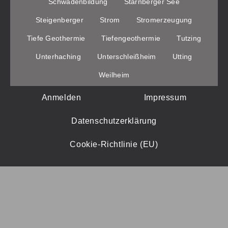
Schwadenbildung
Starnberger See
Steigenberger
Strom
Stromerzeugung
Tiefe Geothermie
Tiefengeothermie
Tutzing
Unterhaching
Unterschleißheim
Utting
Weilheim
Anmelden
Impressum
Datenschutzerklärung
Cookie-Richtlinie (EU)