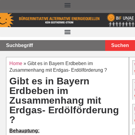
NACHTEILE DER TIEFEN GEOTHERMIE – STAND 2025
Suchen
Home
»
Gibt es in Bayern Erdbeben im
Zusammenhang mit Erdgas- Erdölförderung ?
Gibt es in Bayern
Erdbeben im
Zusammenhang mit
Erdgas- Erdölförderung
?
Behauptung: