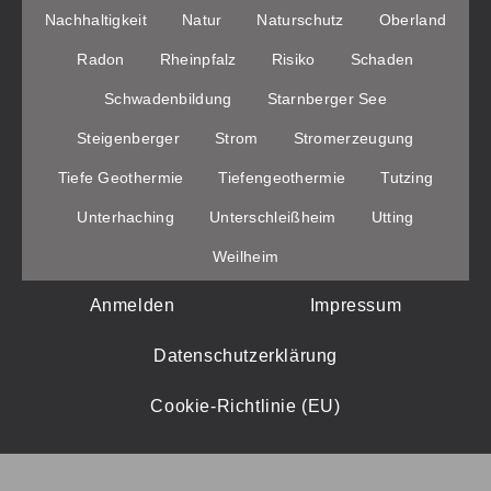
Nachhaltigkeit
Natur
Naturschutz
Oberland
Radon
Rheinpfalz
Risiko
Schaden
Schwadenbildung
Starnberger See
Steigenberger
Strom
Stromerzeugung
Tiefe Geothermie
Tiefengeothermie
Tutzing
Unterhaching
Unterschleißheim
Utting
Weilheim
Anmelden
Impressum
Datenschutzerklärung
Cookie-Richtlinie (EU)