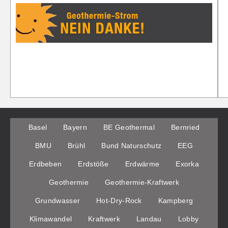
Basel
Bayern
BE Geothermal
Bernried
BMU
Brühl
Bund Naturschutz
EEG
Erdbeben
Erdstöße
Erdwärme
Exorka
Geothermie
Geothermie-Kraftwerk
Grundwasser
Hot-Dry-Rock
Kampberg
Klimawandel
Kraftwerk
Landau
Lobby